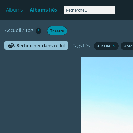
Albums
Albums liés
Accueil
/
Tag
5
Théatre
Rechercher dans ce lot
Tags liés
+ Italie
5
+ Sic