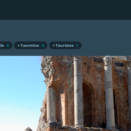
ile
5
+ Taormine
5
+ Touristes
1