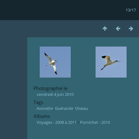
13/17
Photographié le
vendredi 4 juin 2010
Tags
Avocette
,
Guérande
,
Oiseau
Albums
Voyages - 2008 à 2011
/
Pornichet - 2010