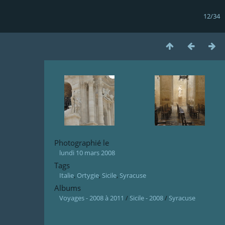
12/34
Photographié le
lundi 10 mars 2008
Tags
Italie
,
Ortygie
,
Sicile
,
Syracuse
Albums
Voyages - 2008 à 2011
/
Sicile - 2008
/
Syracuse