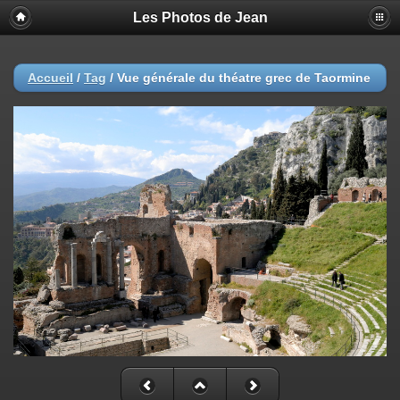
Les Photos de Jean
Accueil
/
Tag
/
Vue générale du théatre grec de Taormine