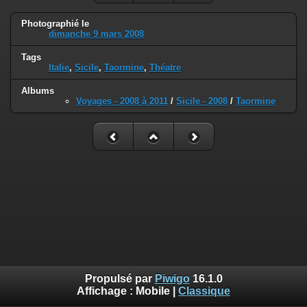
Photographié le
dimanche 9 mars 2008
Tags
Italie
,
Sicile
,
Taormine
,
Théatre
Albums
Voyages - 2008 à 2011
/
Sicile - 2008
/
Taormine
Propulsé par
Piwigo
16.1.0
Affichage :
Mobile
|
Classique